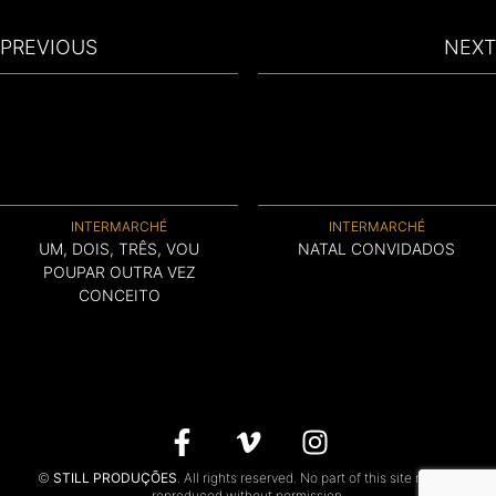
CONTACTS
PREVIOUS
NEXT
PT
INTERMARCHÉ
INTERMARCHÉ
UM, DOIS, TRÊS, VOU
NATAL CONVIDADOS
POUPAR OUTRA VEZ
CONCEITO
©
STILL PRODUÇÕES
. All rights reserved. No part of this site may be
reproduced without permission.