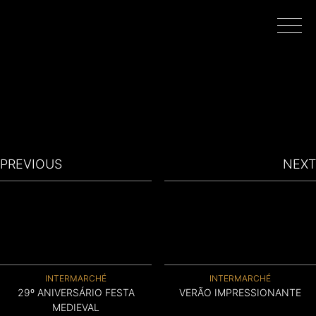
INÍCIO
PROJETOS
PREVIOUS
NEXT
REALIZADORES
FILMAR EM PORTUGAL
INTERMARCHÉ
INTERMARCHÉ
SOBRE
29º ANIVERSÁRIO FESTA
VERÃO IMPRESSIONANTE
MEDIEVAL