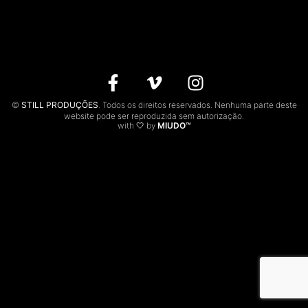
CONTACTOS
EN
©
STILL PRODUÇÕES
. Todos os direitos reservados. Nenhuma parte deste
website pode ser reproduzida sem autorização.
with 🤍 by
MIUDO™