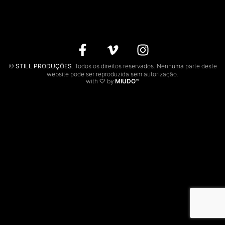
CONTACTOS
EN
©
STILL PRODUÇÕES
. Todos os direitos reservados. Nenhuma parte deste
website pode ser reproduzida sem autorização.
with 🤍 by
MIUDO™