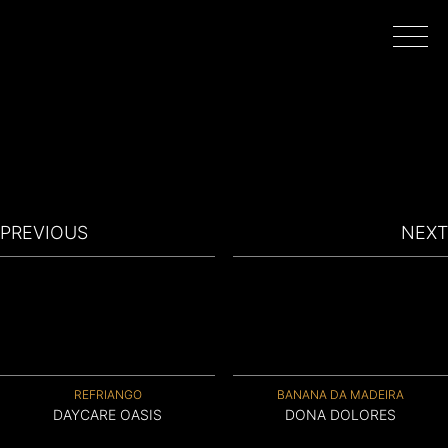
INÍCIO
PROJETOS
PREVIOUS
NEXT
REALIZADORES
FILMAR EM PORTUGAL
REFRIANGO
BANANA DA MADEIRA
SOBRE
DAYCARE OASIS
DONA DOLORES