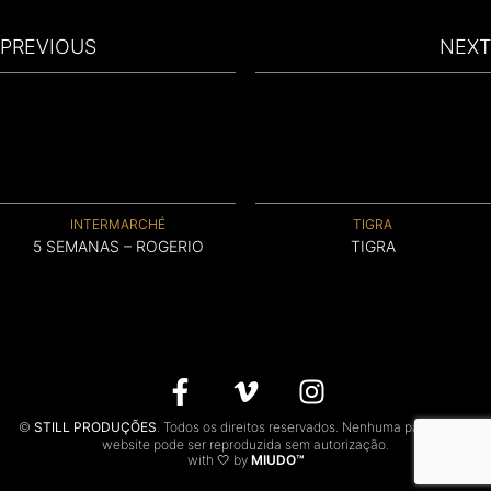
CONTACTOS
PREVIOUS
NEXT
EN
INTERMARCHÉ
TIGRA
5 SEMANAS – ROGERIO
TIGRA
©
STILL PRODUÇÕES
. Todos os direitos reservados. Nenhuma parte deste
website pode ser reproduzida sem autorização.
with 🤍 by
MIUDO™