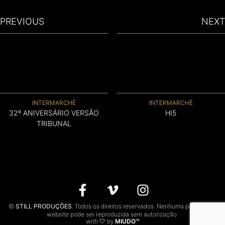
CONTACTOS
PREVIOUS
NEXT
EN
INTERMARCHÉ
INTERMARCHÉ
32º ANIVERSÁRIO VERSÃO
HI5
TRIBUNAL
©
STILL PRODUÇÕES
. Todos os direitos reservados. Nenhuma parte deste
website pode ser reproduzida sem autorização.
with 🤍 by
MIUDO™