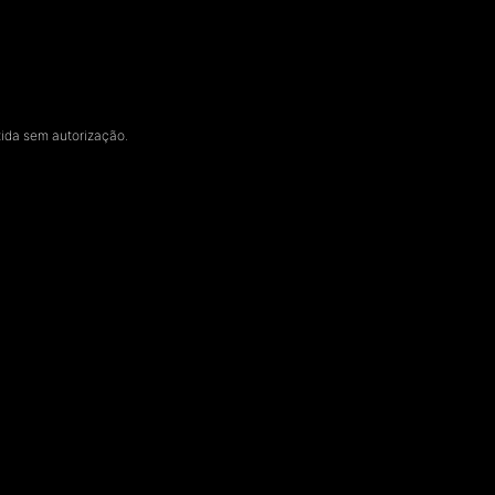
zida sem autorização.
Rubis Gás
Gerações / Teatro