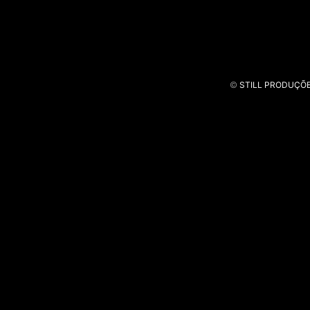
©
STILL PRODUÇÕ
Rubis Gás
Gerações / Xadrez