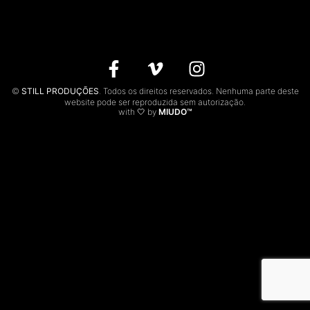
CONTACTOS
EN
©
STILL PRODUÇÕES
. Todos os direitos reservados. Nenhuma parte deste
website pode ser reproduzida sem autorização.
with 🤍 by
MIUDO™