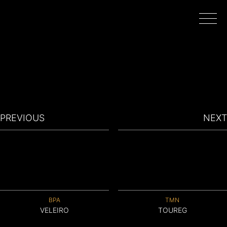
INÍCIO
PROJETOS
PREVIOUS
NEXT
REALIZADORES
FILMAR EM PORTUGAL
BPA
TMN
SOBRE
VELEIRO
TOUREG