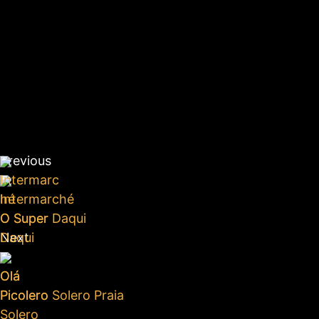
Previous
Intermarc
hé
Intermarché
O Super
O Super Daqui
Daqui
Next
Olá
Olá
Picolero
Picolero Solero Praia
Solero