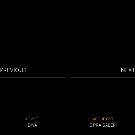
INÍCIO
PROJETOS
PREVIOUS
NEXT
REALIZADORES
FILMAR EM PORTUGAL
MOVICEL
MOCHE CST
SOBRE
DIVA
É PRA SABER