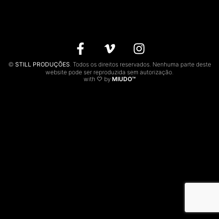
CONTACTOS
EN
©
STILL PRODUÇÕES
. Todos os direitos reservados. Nenhuma parte deste
website pode ser reproduzida sem autorização.
with 🤍 by
MIUDO™