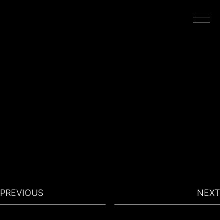
INÍCIO
PROJETOS
REALIZADORES
FILMAR EM PORTUGAL
PREVIOUS
NEXT
SOBRE