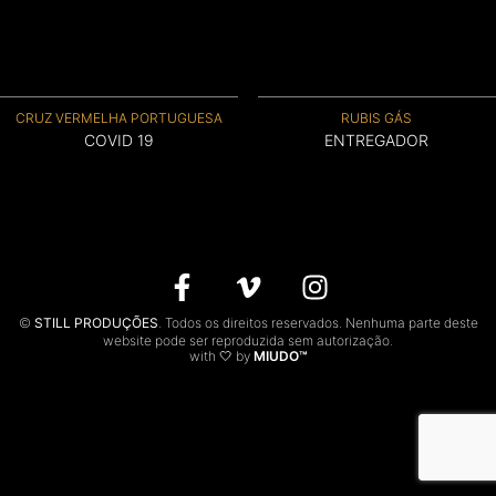
CONTACTOS
EN
CRUZ VERMELHA PORTUGUESA
RUBIS GÁS
COVID 19
ENTREGADOR
©
STILL PRODUÇÕES
. Todos os direitos reservados. Nenhuma parte deste
website pode ser reproduzida sem autorização.
with 🤍 by
MIUDO™