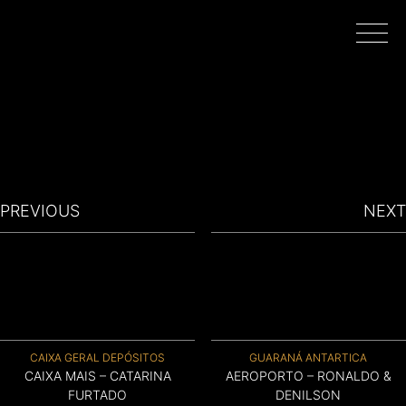
INÍCIO
PROJETOS
PREVIOUS
NEXT
REALIZADORES
FILMAR EM PORTUGAL
CAIXA GERAL DEPÓSITOS
GUARANÁ ANTARTICA
SOBRE
CAIXA MAIS – CATARINA
AEROPORTO – RONALDO &
FURTADO
DENILSON