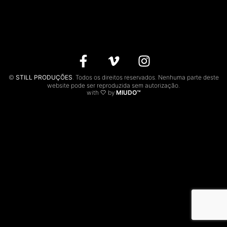
CONTACTOS
EN
©
STILL PRODUÇÕES
. Todos os direitos reservados. Nenhuma parte deste
website pode ser reproduzida sem autorização.
with 🤍 by
MIUDO™