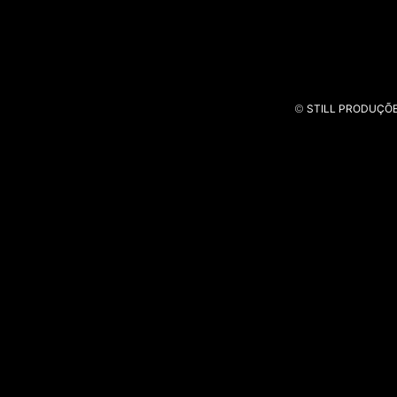
©
STILL PRODUÇÕ
Multiopticas
D. Dolores Mãe de Portugal