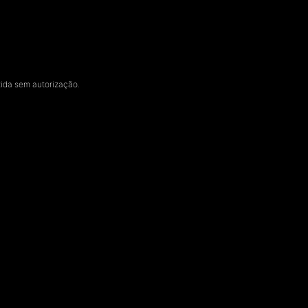
zida sem autorização.
Ucal
Vive a Vida